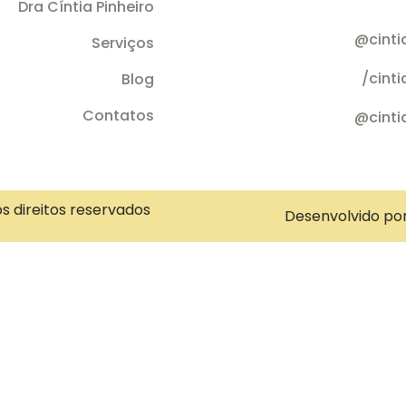
Dra Cíntia Pinheiro
@cinti
Serviços
/cint
Blog
Contatos
@cinti
os direitos reservados
Desenvolvido po