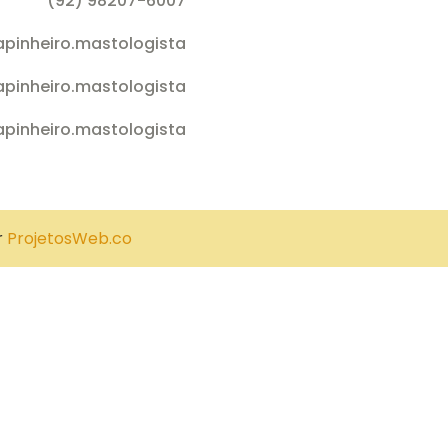
(92) 98207-6007
apinheiro.mastologista
iapinheiro.mastologista
apinheiro.mastologista
r
ProjetosWeb.co