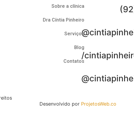
Sobre a clínica
(92
Dra Cíntia Pinheiro
@cintiapinhe
Serviços
Blog
/cintiapinhei
Contatos
@cintiapinhe
reitos
Desenvolvido por
ProjetosWeb.co