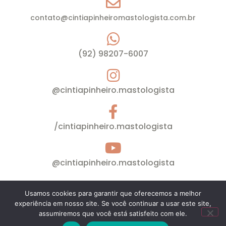
contato@cintiapinheiromastologista.com.br
(92) 98207-6007
@cintiapinheiro.mastologista
/cintiapinheiro.mastologista
@cintiapinheiro.mastologista
Usamos cookies para garantir que oferecemos a melhor
Cíntia Pinheiro © Ginecologia – Mastologia – Todos
experiência em nosso site. Se você continuar a usar este site,
os direitos reservados
assumiremos que você está satisfeito com ele.