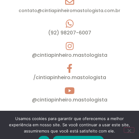
contato@cintiapinheiromastologista.com.br
(92) 98207-6007
@cintiapinheiro.mastologista
/cintiapinheiro.mastologista
@cintiapinheiro.mastologista
Usamos cookies para garantir que oferecemos a melhor
Cíntia Pinheiro © Ginecologia – Mastologia – Todos
experiência em nosso site. Se você continuar a usar este site,
os direitos reservados
assumiremos que você está satisfeito com ele.